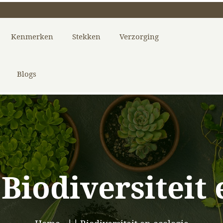
Kenmerken
Stekken
Verzorging
Blogs
:
Biodiversiteit 