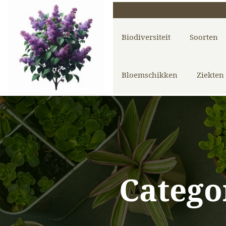
Biodiversiteit
Soorten
Bloemschikken
Ziekten
Catego