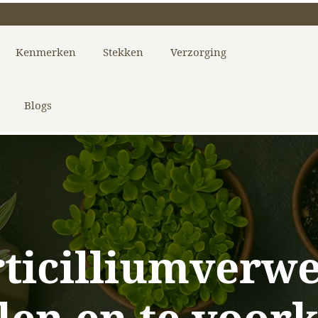
Kenmerken
Stekken
Verzorging
Blogs
ticilliumverwe