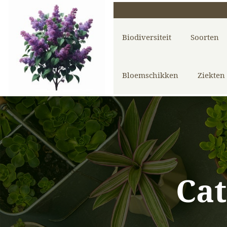
Biodiversiteit
Soorten
Bloemschikken
Ziekten
Ca