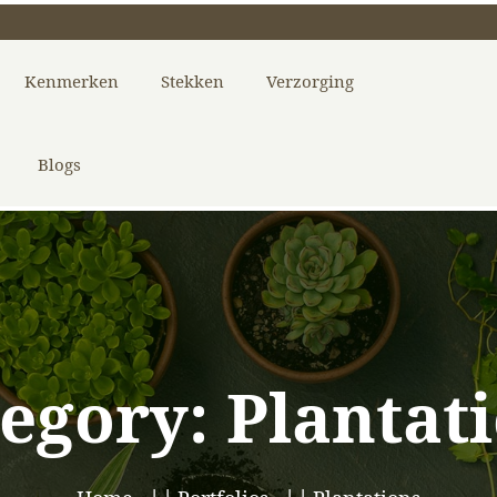
Kenmerken
Stekken
Verzorging
Blogs
tegory:
Plantat