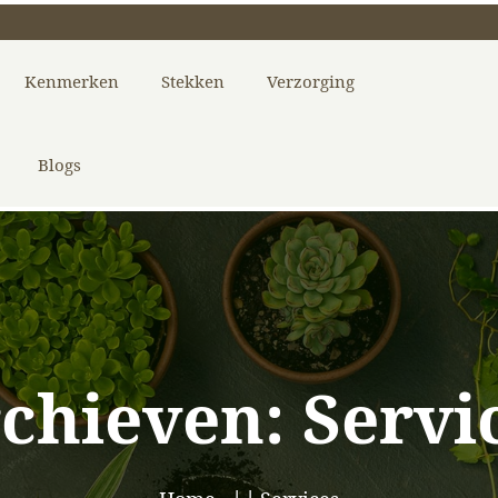
Kenmerken
Stekken
Verzorging
Blogs
chieven:
Servi