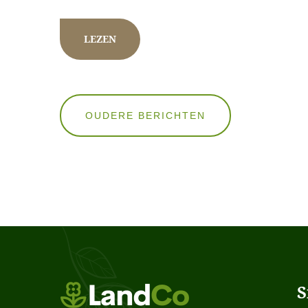
LEZEN
Berichten
OUDERE BERICHTEN
navigatie
S