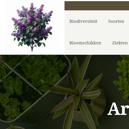
Biodiversiteit
Soorten
Bloemschikken
Ziekten
Ar