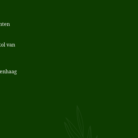
nten
Rol van
kenhaag