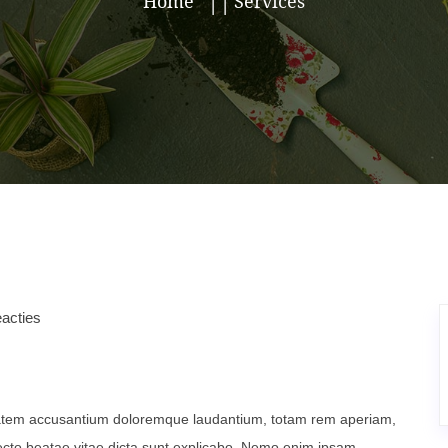
Home
Services
acties
uptatem accusantium doloremque laudantium, totam rem aperiam,
itecto beatae vitae dicta sunt explicabo. Nemo enim ipsam