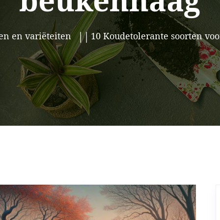
beukenhaag
en en variëteiten
10 Koudetolerante soorten vo