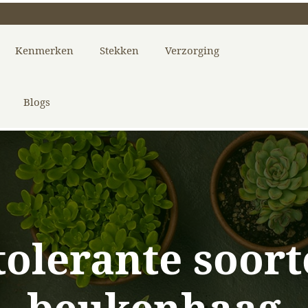
Kenmerken
Stekken
Verzorging
Blogs
olerante soort