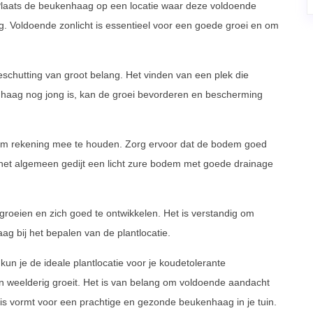
t. Plaats de beukenhaag op een locatie waar deze voldoende
ag. Voldoende zonlicht is essentieel voor een goede groei en om
eschutting van groot belang. Het vinden van een plek die
enhaag nog jong is, kan de groei bevorderen en bescherming
r om rekening mee te houden. Zorg ervoor dat de bodem goed
 het algemeen gedijt een licht zure bodem met goede drainage
oeien en zich goed te ontwikkelen. Het is verstandig om
ag bij het bepalen van de plantlocatie.
n je de ideale plantlocatie voor je koudetolerante
 weelderig groeit. Het is van belang om voldoende aandacht
is vormt voor een prachtige en gezonde beukenhaag in je tuin.